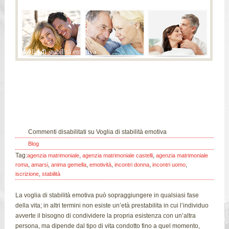
Voglia di stabilità emotiva
06
Gen
Commenti disabilitati
su Voglia di stabilità emotiva
Blog
Tag:
,
,
agenzia matrimoniale
agenzia matrimoniale castelli
agenzia matrimoniale
,
,
,
,
,
,
roma
amarsi
anima gemella
emotività
incontri donna
incontri uomo
,
iscrizione
stabilità
La voglia di stabilità emotiva può sopraggiungere in qualsiasi fase
della vita; in altri termini non esiste un’età prestabilita in cui l’individuo
avverte il bisogno di condividere la propria esistenza con un’altra
persona, ma dipende dal tipo di vita condotto fino a quel momento,