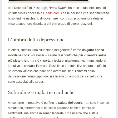
dell’Università di Pittsburgh,
Bruce Rabin
, ha raccontato, nel corso di
un’intervista concessa a
Health.com
, che le persone che sperimentano
la solitudine rischiano di dover fare i conti con problemi di salute in
misura superiore rispetto a chi è in grado di avere relazioni.
L’ombra della depressione
In effetti,
spesso
, una situazione del genere è come
un gatto che si
morde la coda
: voi stessi vi sarete resi conto che
più vi sentite soli e
più siete tristi
, ma ciò vi porta a isolarvi ulteriormente, rinunciando al
tentativo di
trovare l’amore
. Così, finite per intristirvi ancora di più, in
un circolo vizioso che pare non avere mai fine. I sintomi della
depressione fanno capolino: si attivano gli ormoni del cervello che
sono associati allo
stress
.
Solitudine e malattie cardiache
A risentirne in negativo è perfino la
salute del cuore
: non solo in senso
metaforico, riferendosi al muscolo cardiaco come al centro dei
sentimenti, ma anche in senso letterale. Una ricerca che è stata