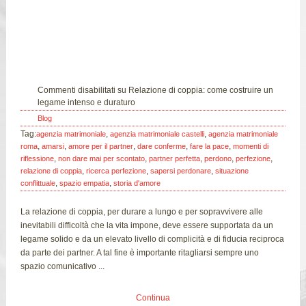
05
Feb
Commenti disabilitati
su Relazione di coppia: come costruire un
legame intenso e duraturo
Blog
Tag:
,
,
agenzia matrimoniale
agenzia matrimoniale castelli
agenzia matrimoniale
,
,
,
,
,
roma
amarsi
amore per il partner
dare conferme
fare la pace
momenti di
,
,
,
,
,
riflessione
non dare mai per scontato
partner perfetta
perdono
perfezione
,
,
,
relazione di coppia
ricerca perfezione
sapersi perdonare
situazione
,
,
conflittuale
spazio empatia
storia d'amore
La relazione di coppia, per durare a lungo e per sopravvivere alle
inevitabili difficoltà che la vita impone, deve essere supportata da un
legame solido e da un elevato livello di complicità e di fiducia reciproca
da parte dei partner. A tal fine è importante ritagliarsi sempre uno
spazio comunicativo ...
Continua