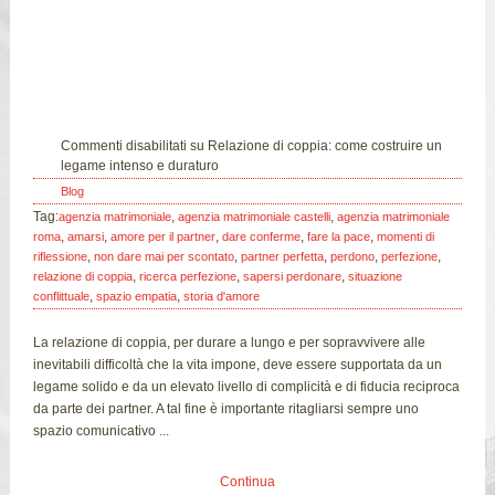
05
Feb
Commenti disabilitati
su Relazione di coppia: come costruire un
legame intenso e duraturo
Blog
Tag:
,
,
agenzia matrimoniale
agenzia matrimoniale castelli
agenzia matrimoniale
,
,
,
,
,
roma
amarsi
amore per il partner
dare conferme
fare la pace
momenti di
,
,
,
,
,
riflessione
non dare mai per scontato
partner perfetta
perdono
perfezione
,
,
,
relazione di coppia
ricerca perfezione
sapersi perdonare
situazione
,
,
conflittuale
spazio empatia
storia d'amore
La relazione di coppia, per durare a lungo e per sopravvivere alle
inevitabili difficoltà che la vita impone, deve essere supportata da un
legame solido e da un elevato livello di complicità e di fiducia reciproca
da parte dei partner. A tal fine è importante ritagliarsi sempre uno
spazio comunicativo ...
Continua