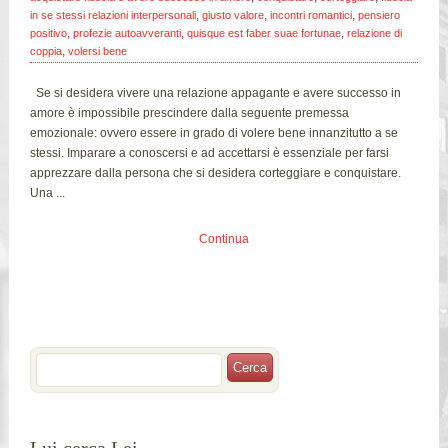
,
,
,
in se stessi relazioni interpersonali
giusto valore
incontri romantici
pensiero
,
,
,
positivo
profezie autoavveranti
quisque est faber suae fortunae
relazione di
,
coppia
volersi bene
Se si desidera vivere una relazione appagante e avere successo in
amore è impossibile prescindere dalla seguente premessa
emozionale: ovvero essere in grado di volere bene innanzitutto a se
stessi. Imparare a conoscersi e ad accettarsi è essenziale per farsi
apprezzare dalla persona che si desidera corteggiare e conquistare.
Una ...
Continua
Lui cerca Lei