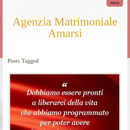
menu
Agenzia Matrimoniale
Amarsi
Posts Tagged
profezie autoavveranti