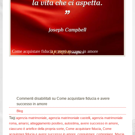
Come acquistare fiducia e avere successo in amore
24
Mar
Commenti disabilitati
su Come acquistare fiducia e avere
successo in amore
Blog
Tag:
,
,
agenzia matrimoniale
agenzia matrimoniale castelli
agenzia matrimoniale
,
,
,
,
,
roma
amarsi
atteggiamento positivo
autostima
avere successo in amore
,
,
ciascuno è artefice della propria sorte
Come acquistare fiducia
Come
,
,
,
acquistare fiducia e avere successo in amore
conquistare
corteggiare
fiducia