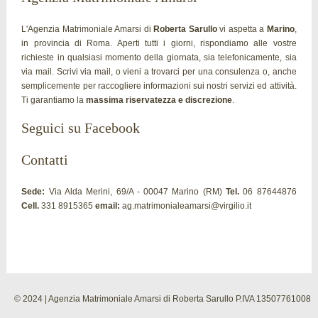
L'Agenzia Matrimoniale Amarsi di
Roberta Sarullo
vi aspetta a
Marino
,
in provincia di Roma. Aperti tutti i giorni, rispondiamo alle vostre
richieste in qualsiasi momento della giornata, sia telefonicamente, sia
via mail. Scrivi via mail, o vieni a trovarci per una consulenza o, anche
semplicemente per raccogliere informazioni sui nostri servizi ed attività.
Ti garantiamo la
massima riservatezza e discrezione
.
Seguici su Facebook
Contatti
Sede:
Via Alda Merini, 69/A - 00047 Marino (RM)
Tel.
06 87644876
Cell.
331 8915365
email:
ag.matrimonialeamarsi@virgilio.it
© 2024 | Agenzia Matrimoniale Amarsi di Roberta Sarullo P.IVA 13507761008