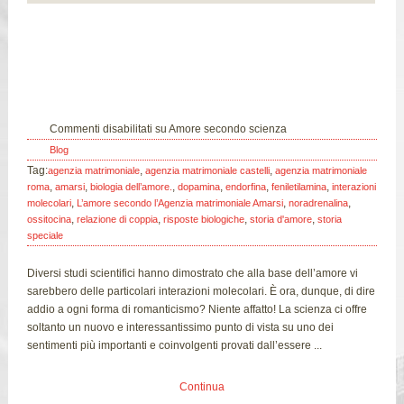
10
Mag
Commenti disabilitati
su Amore secondo scienza
Blog
Tag:
,
,
agenzia matrimoniale
agenzia matrimoniale castelli
agenzia matrimoniale
,
,
,
,
,
,
roma
amarsi
biologia dell’amore.
dopamina
endorfina
feniletilamina
interazioni
,
,
,
molecolari
L’amore secondo l’Agenzia matrimoniale Amarsi
noradrenalina
,
,
,
,
ossitocina
relazione di coppia
risposte biologiche
storia d'amore
storia
speciale
Diversi studi scientifici hanno dimostrato che alla base dell’amore vi
sarebbero delle particolari interazioni molecolari. È ora, dunque, di dire
addio a ogni forma di romanticismo? Niente affatto! La scienza ci offre
soltanto un nuovo e interessantissimo punto di vista su uno dei
sentimenti più importanti e coinvolgenti provati dall’essere ...
Continua