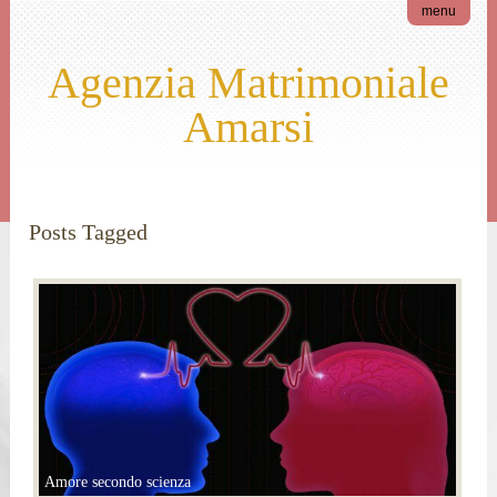
menu
Agenzia Matrimoniale
Amarsi
Posts Tagged
L’amore secondo l’Agenzia
matrimoniale Amarsi
Amore secondo scienza